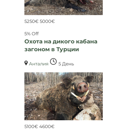
5250
€
5000
€
5% Off
Охота на дикого кабана
загоном в Турции
Анталия
5 День
5100
€
4600
€