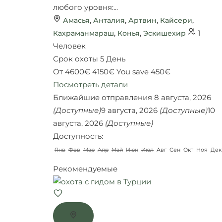
любого уровня:...
Амасья
,
Анталия
,
Артвин
,
Кайсери
,
1
Кахраманмараш
,
Конья
,
Эскишехир
Человек
Срок охоты
5 День
От
4600€
4150€
You save 450€
Посмотреть детали
Ближайшие отправления
8 августа, 2026
(Доступные)
9 августа, 2026
(Доступные)
10
августа, 2026
(Доступные)
Доступность:
Янв
Фев
Мар
Апр
Май
Июн
Июл
Авг
Сен
Окт
Ноя
Дек
Рекомендуемые