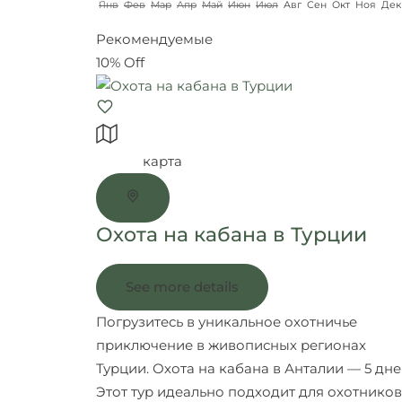
Янв
Фев
Мар
Апр
Май
Июн
Июл
Авг
Сен
Окт
Ноя
Дек
Рекомендуемые
10% Off
карта
Охота на кабана в Турции
See more details
Погрузитесь в уникальное охотничье
приключение в живописных регионах
Турции. Охота на кабана в Анталии — 5 дн
Этот тур идеально подходит для охотников