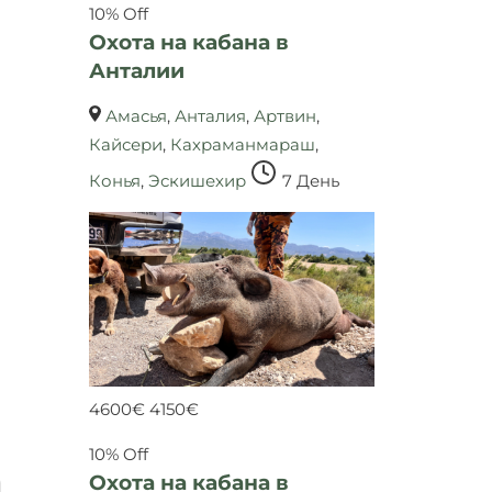
10% Off
Охота на кабана в
Анталии
Амасья
,
Анталия
,
Артвин
,
Кайсери
,
Кахраманмараш
,
Конья
,
Эскишехир
7 День
4600
€
4150
€
10% Off
Охота на кабана в