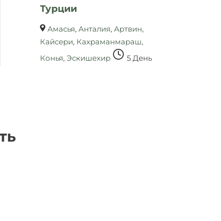
Турции
Амасья
,
Анталия
,
Артвин
,
Кайсери
,
Кахраманмараш
,
Конья
,
Эскишехир
5 День
ть