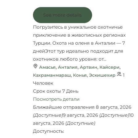
See more details
Погрузитесь в уникальное охотничье
приключение в живописных регионах
Турции. Охота на оленя в Анталии — 7
днейЭтот тур идеально подходит для
охотников любого уровня: от...
Амасья
,
Анталия
,
Артвин
,
Кайсери
,
1
Кахраманмараш
,
Конья
,
Эскишехир
Человек
Срок охоты
7 День
Посмотреть детали
Ближайшие отправления
8 августа, 2026
(Доступные)
9 августа, 2026
(Доступные)
10
августа, 2026
(Доступные)
Доступность: